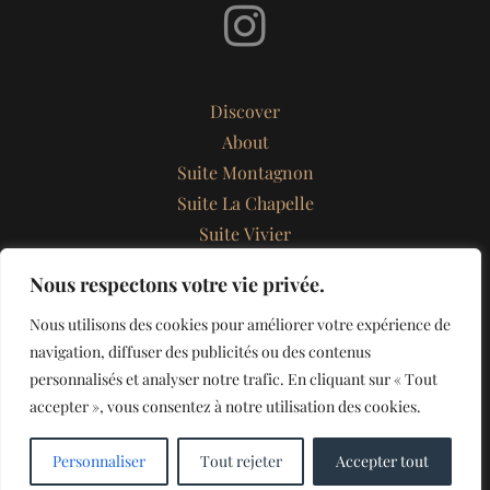
Discover
About
Suite Montagnon
Suite La Chapelle
Suite Vivier
Suite Saint Cyr
Nous respectons votre vie privée.
Reserve your stay
Nous utilisons des cookies pour améliorer votre expérience de
Contact
navigation, diffuser des publicités ou des contenus
personnalisés et analyser notre trafic. En cliquant sur « Tout
accepter », vous consentez à notre utilisation des cookies.
© 2025 Les Suites Du Palais – All rights reserved -
Terms of use
|
Personnaliser
Tout rejeter
Accepter tout
Creation
Agence MYCOM'